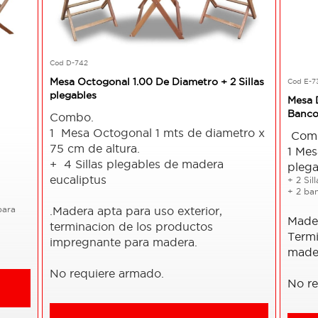
Cod D-742
Mesa Octogonal 1.00 De Diametro + 2 Sillas
Cod E-7
plegables
Mesa 
Bancos
Combo.
1 Mesa Octogonal 1 mts de diametro x
Com
75 cm de altura.
1 Mes
+ 4 Sillas plegables de madera
pleg
eucaliptus
+ 2 Sil
+ 2 ba
para
.Madera apta para uso exterior,
Made
terminacion de los productos
Termi
impregnante para madera.
made
No requiere armado.
No r