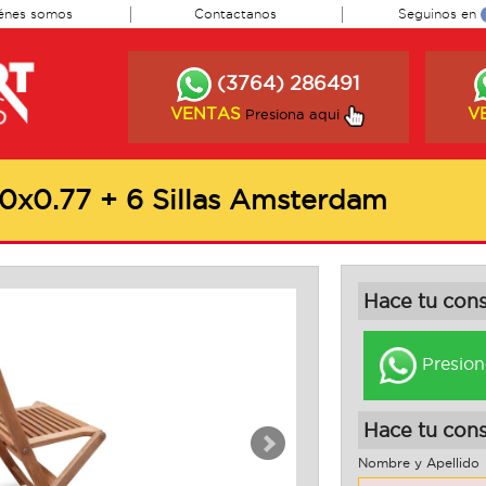
énes somos
Contactanos
Seguinos en
(3764) 286491
VENTAS
V
Presiona aqui
90x0.77 + 6 Sillas Amsterdam
Hace tu con
Presion
Hace tu cons
Nombre y Apellido