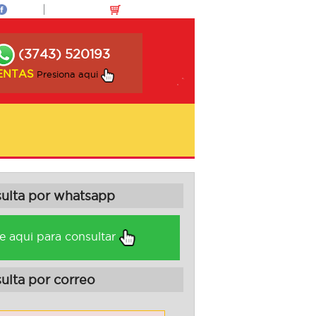
(3743) 520193
ENTAS
Presiona aqui
sulta por whatsapp
e aqui para consultar
ulta por correo