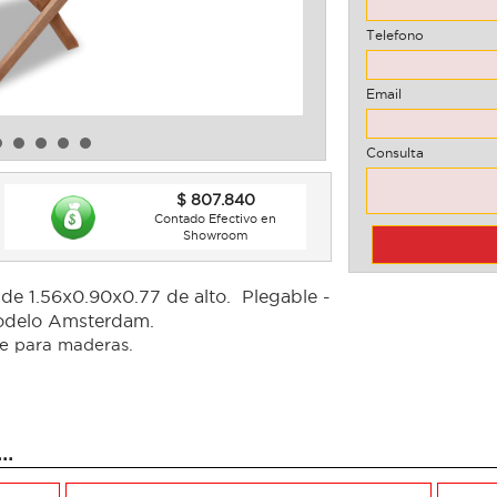
Telefono
Email
Consulta
$ 807.840
Contado Efectivo en
Showroom
de 1.56x0.90x0.77 de alto. Plegable -
 modelo Amsterdam.
te para maderas.
..