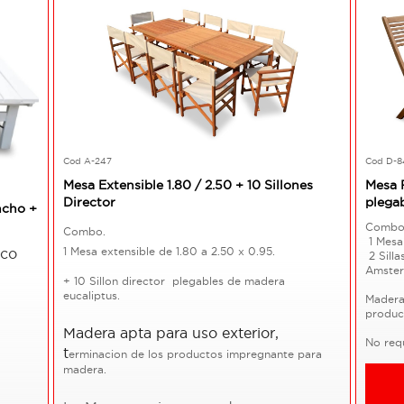
Cod A-247
Cod D-8
Mesa Extensible 1.80 / 2.50 + 10 Sillones
Mesa P
Director
plega
ncho +
Comb
Combo.
1 Mesa
1 Mesa extensible de 1.80 a 2.50 x 0.95.
nco
2 Sill
Amste
+ 10 Sillon director plegables de madera
eucaliptus.
Madera 
produc
Madera apta para uso exterior,
No req
t
erminacion de los productos impregnante para
madera.