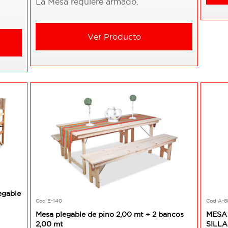
La Mesa requiere armado.
Ver Producto
egable
Cod E-140
Cod A-8
Mesa plegable de pino 2,00 mt + 2 bancos
MESA 
2,00 mt
SILL