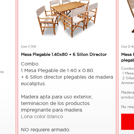
Cod C-516
Cod D-8
Mesa Plegable 1.40x80 + 6 Sillon Director
Mesa P
plega
Combo.
Comb
1 Mesa Plegable de 1.40 x 0.80.
ra
1 Mesa
+ 6 Sillon director plegables de madera
2 Sill
eucaliptus.
Amste
Madera 
Madera apta para uso exterior,
produc
terminacion de los productos
No req
impregnante para madera.
Lona color blanco
NO requiere armado.