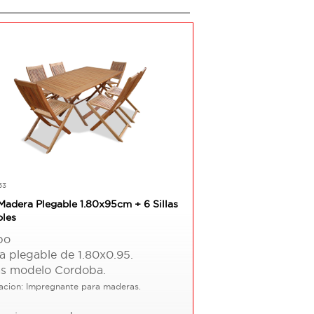
53
Madera Plegable 1.80x95cm + 6 Sillas
bles
bo
a plegable de 1.80x0.95.
las modelo Cordoba.
acion: Impregnante para maderas.