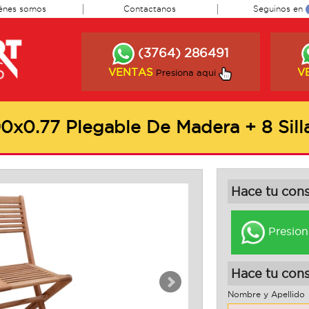
énes somos
Contactanos
Seguinos en
(3764) 286491
VENTAS
V
Presiona aqui
90x0.77 Plegable De Madera + 8 Sil
Hace tu con
Presion
Hace tu cons
Nombre y Apellido