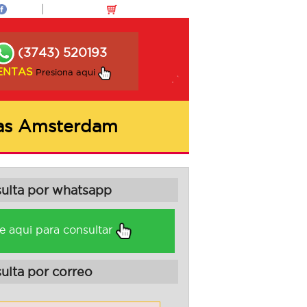
(3743) 520193
ENTAS
Presiona aqui
las Amsterdam
sulta por whatsapp
e aqui para consultar
ulta por correo