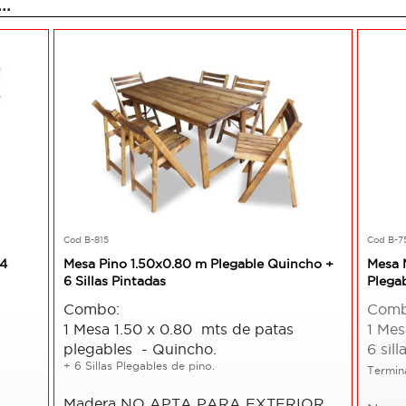
..
Cod B-815
Cod B-7
 4
Mesa Pino 1.50x0.80 m Plegable Quincho +
Mesa 
6 Sillas Pintadas
Plega
Combo:
Com
1 Mesa 1.50 x 0.80 mts de patas
1 Mes
plegables - Quincho.
6 sil
+ 6 Sillas Plegables de pino.
Termin
Madera NO APTA PARA EXTERIOR.