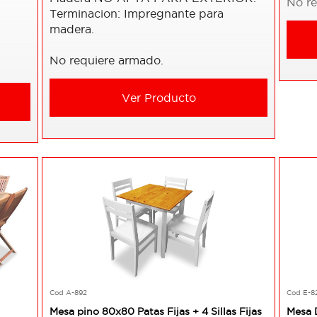
No r
Terminacion: Impregnante para
madera.
No requiere armado.
Ver Producto
Cod A-892
Cod E-8
Mesa pino 80x80 Patas Fijas + 4 Sillas Fijas
Mesa 