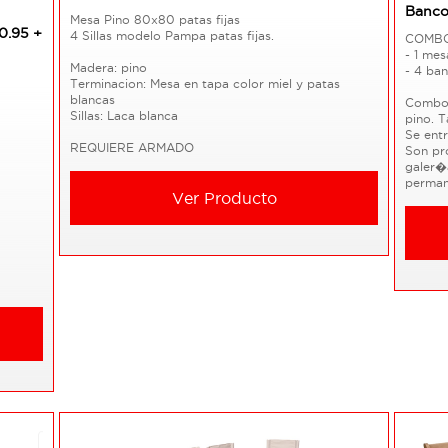
Bancos
Mesa Pino 80x80 patas fijas
0.95 +
4 Sillas modelo Pampa patas fijas.
COMBO
- 1 me
Madera: pino
- 4 ba
Terminacion: Mesa en tapa color miel y patas
blancas
Combo 
Sillas: Laca blanca
pino. 
Se entr
REQUIERE ARMADO
Son pr
galer�
perman
Ver Producto