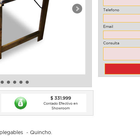
Telefono
Email
Consulta
$ 331.999
Contado Efectivo en
Showroom
 plegables - Quincho.