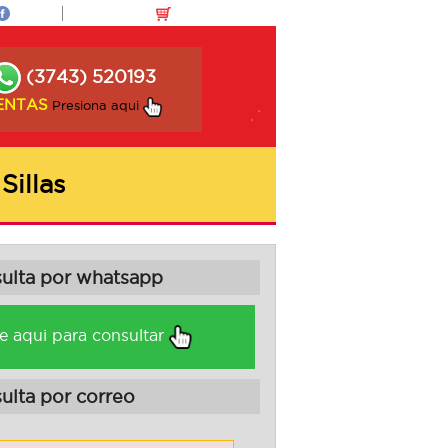
(3743) 520193
ENTAS
Presiona aqui
illas
sulta por whatsapp
e aqui para consultar
ulta por correo