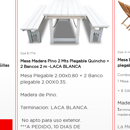
Cod A-1
Cod E-774
Mesa E
Mesa Madera Pino 2 Mts Plegable Quincho +
illas
plega
2 Bancos 2 m -LACA BLANCA
Mesa Plegable 2.00x0.80 + 2 Banco
Combo
plegable 2.00X0.35.
1 Mesa 
+ 8 Sil
Madera de Pino.
Mader
Terminacion: LACA BLANCA.
t
ermin
mader
No apto para uso exterior.
***A PEDIDO, 10 DIAS DE
La Me