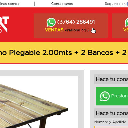
énes somos
Contactanos
Seguinos en
(3764) 286491
VENTAS
V
Presiona aqui
o Plegable 2.00mts + 2 Bancos + 2 S
Hace tu con
Presion
Hace tu cons
Nombre y Apellido