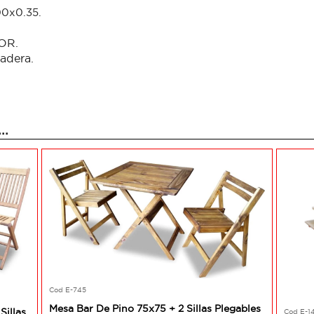
00x0.35.
IOR.
madera.
..
Cod E-745
Mesa Bar De Pino 75x75 + 2 Sillas Plegables
Sillas
Cod E-1