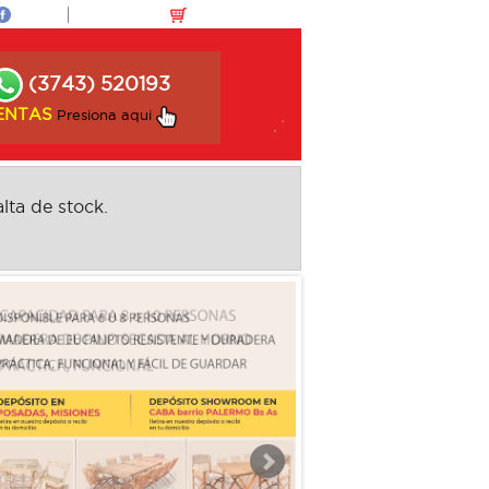
(3743) 520193
ENTAS
Presiona aqui
lta de stock.