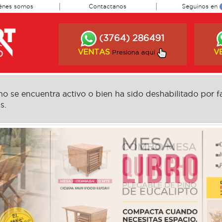
énes somos
Contactanos
Seguinos en
(3764) 286491
VENTAS
V
Presiona aqui
 se encuentra activo o bien ha sido deshabilitado por fa
s.