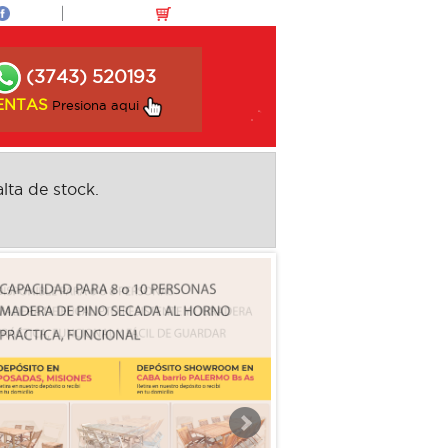
(3743) 520193
ENTAS
Presiona aqui
lta de stock.